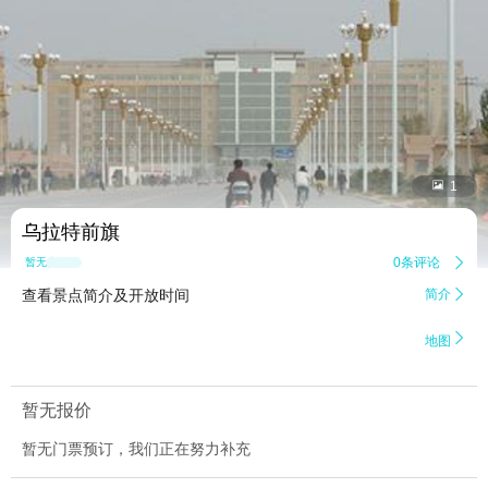


1
乌拉特前旗
0条评论

暂无点评
查看景点简介及开放时间
简介


地图
暂无报价
暂无门票预订，我们正在努力补充