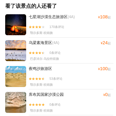
看了该景点的人还看了
108
七星湖沙漠生态旅游区
(4A)
¥
起
170条评论


鄂尔多斯·杭锦旗
24
乌梁素海景区
(4A)
¥
起
0条评论


巴彦淖尔·乌拉特前旗
100
夜鸣沙旅游区
¥
起
53条评论


鄂尔多斯·杭锦旗
0
库布其国家沙漠公园
¥
起
0条评论


鄂尔多斯·杭锦旗