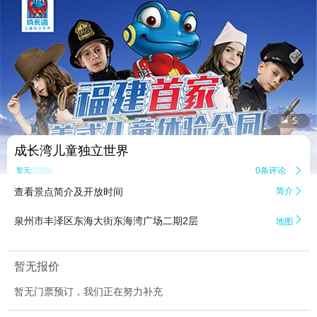


5
成长湾儿童独立世界
0条评论

暂无点评
查看景点简介及开放时间
简介


泉州市丰泽区东海大街东海湾广场二期2层
地图
暂无报价
暂无门票预订，我们正在努力补充