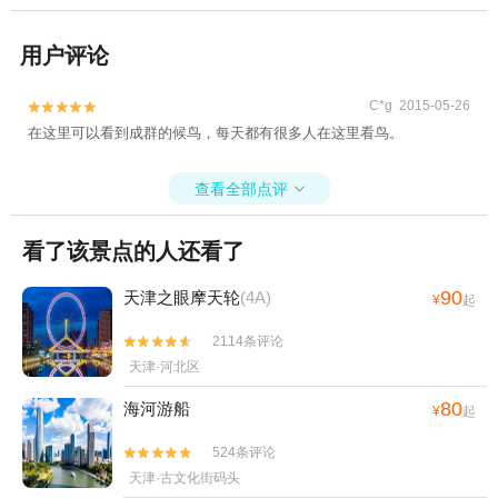
用户评论
C*g 2015-05-26


在这里可以看到成群的候鸟，每天都有很多人在这里看鸟。
查看全部点评

看了该景点的人还看了
90
天津之眼摩天轮
(4A)
¥
起
2114条评论


天津·河北区
80
海河游船
¥
起
524条评论


天津·古文化街码头