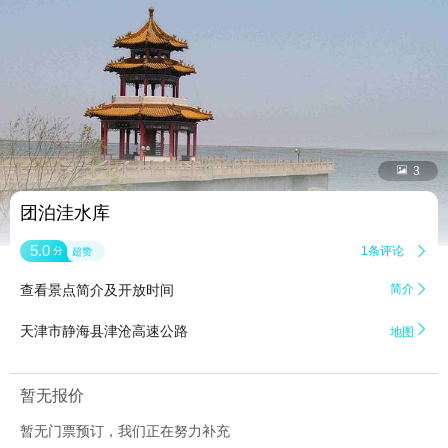


3
团泊洼水库
5.0
1条评论

分
超赞
查看景点简介及开放时间
简介


天津市静海县津沧高速公路
地图
暂无报价
暂无门票预订，我们正在努力补充