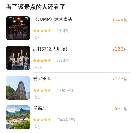
看了该景点的人还看了
168
《JUMP》武术表演
¥
起
1条评论


首尔
163
乱打秀(弘大剧场)
¥
起
6条评论


首尔
173
爱宝乐园
¥
起
458条评论


首尔
36
景福宫
¥
起
1343条评论


首尔