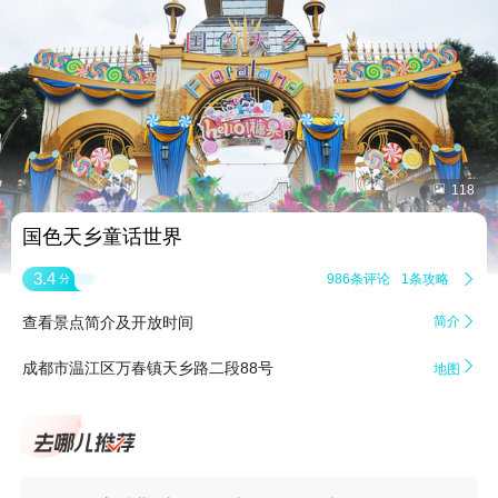


118
国色天乡童话世界
3.4
986条评论
1条攻略

分
查看景点简介及开放时间
简介


成都市温江区万春镇天乡路二段88号
地图