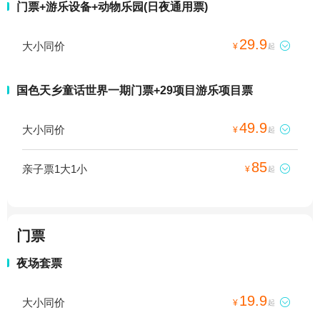
门票+游乐设备+动物乐园(日夜通用票)
29.9
大小同价

¥
起
国色天乡童话世界一期门票+29项目游乐项目票
49.9
大小同价

¥
起
85
亲子票1大1小

¥
起
门票
夜场套票
19.9
大小同价

¥
起