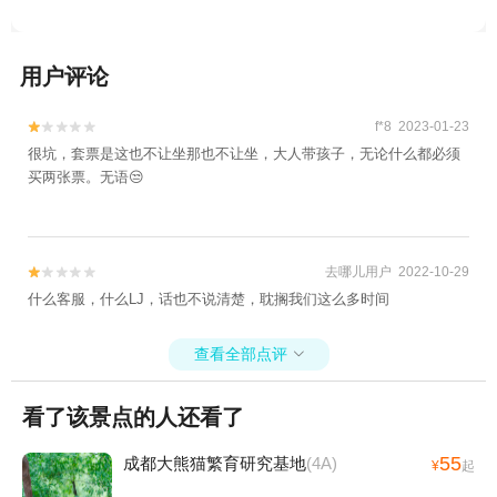
用户评论
f*8 2023-01-23


很坑，套票是这也不让坐那也不让坐，大人带孩子，无论什么都必须
买两张票。无语😒
去哪儿用户 2022-10-29


什么客服，什么LJ，话也不说清楚，耽搁我们这么多时间
查看全部点评

看了该景点的人还看了
55
成都大熊猫繁育研究基地
(4A)
¥
起