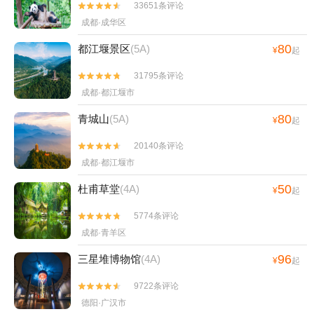
33651条评论


成都·成华区
80
都江堰景区
(5A)
¥
起
31795条评论


成都·都江堰市
80
青城山
(5A)
¥
起
20140条评论


成都·都江堰市
50
杜甫草堂
(4A)
¥
起
5774条评论


成都·青羊区
96
三星堆博物馆
(4A)
¥
起
9722条评论


德阳·广汉市