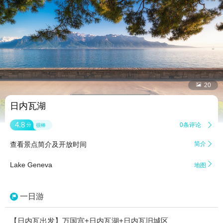


20
日内瓦湖
4.8
0条评论

分
很棒
查看景点简介及开放时间
简介


Lake Geneva
地图
一日游
【日内瓦出发】万国宫+日内瓦湖+日内瓦旧城区