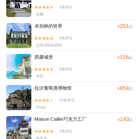
0条评论


洛桑
251
卓别林的世界
¥
起
0条评论


沃韦河畔科西耶
126
西庸城堡
¥
起
0条评论


韦托
854
拉沃葡萄酒博物馆
¥
起
20条评论


Rivaz
143
Maison Cailler巧克力工厂
¥
起
0条评论


布罗克