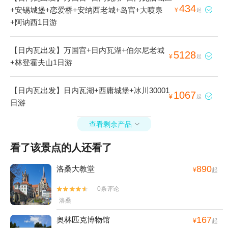
434
+安锡城堡+恋爱桥+安纳西老城+岛宫+大喷泉

¥
起
+阿讷西1日游
【日内瓦出发】万国宫+日内瓦湖+伯尔尼老城
5128

¥
起
+林登霍夫山1日游
【日内瓦出发】日内瓦湖+西庸城堡+冰川30001
1067

¥
起
日游
查看剩余产品

看了该景点的人还看了
890
洛桑大教堂
¥
起
0条评论


洛桑
167
奥林匹克博物馆
¥
起