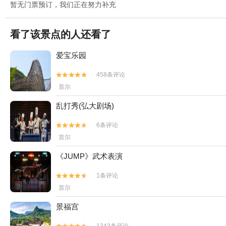
暂无门票预订，我们正在努力补充
看了该景点的人还看了
爱宝乐园
458条评论


首尔
乱打秀(弘大剧场)
6条评论


首尔
《JUMP》武术表演
1条评论


首尔
景福宫