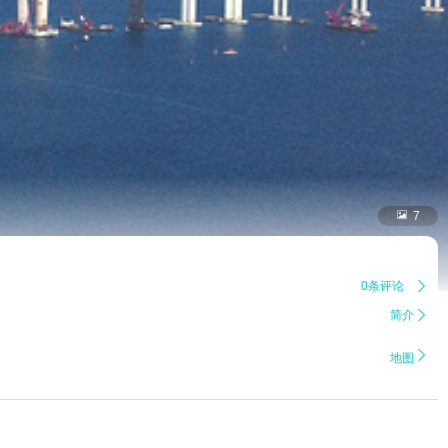

7
0条评论

简介


地图