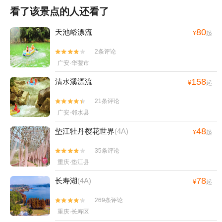
看了该景点的人还看了
80
天池峪漂流
¥
起
2条评论


广安·华蓥市
158
清水溪漂流
¥
起
21条评论


广安·邻水县
48
垫江牡丹樱花世界
(4A)
¥
起
35条评论


重庆·垫江县
78
长寿湖
(4A)
¥
起
269条评论


重庆·长寿区