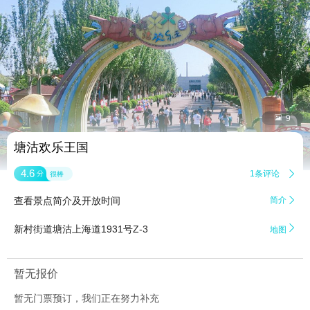


9
塘沽欢乐王国
4.6
1条评论

分
很棒
查看景点简介及开放时间
简介


新村街道塘沽上海道1931号Z-3
地图
暂无报价
暂无门票预订，我们正在努力补充