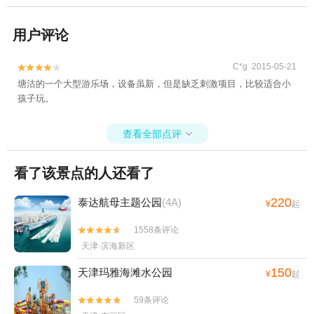
用户评论
C*g 2015-05-21


塘沽的一个大型游乐场，设备虽新，但是缺乏刺激项目，比较适合小
孩子玩。
查看全部点评

看了该景点的人还看了
220
泰达航母主题公园
(4A)
¥
起
1558条评论


天津·滨海新区
150
天津玛雅海滩水公园
¥
起
59条评论

