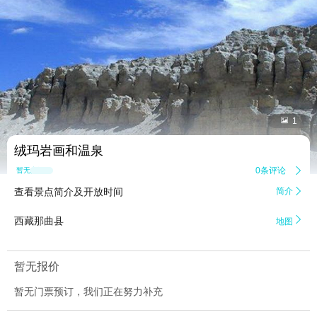


1
绒玛岩画和温泉
0条评论

暂无点评
查看景点简介及开放时间
简介


西藏那曲县
地图
暂无报价
暂无门票预订，我们正在努力补充