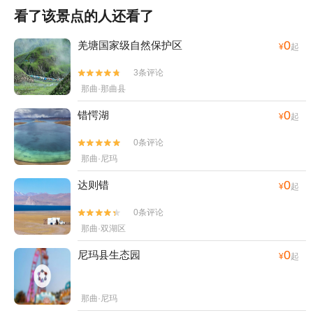
看了该景点的人还看了
0
羌塘国家级自然保护区
¥
起
3条评论


那曲·那曲县
0
错愕湖
¥
起
0条评论


那曲·尼玛
0
达则错
¥
起
0条评论


那曲·双湖区
0
尼玛县生态园
¥
起
那曲·尼玛