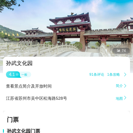


74
孙武文化园
4.1
91条评论
1条攻略

分
一般
查看景点简介及开放时间
简介


江苏省苏州市吴中区松海路528号
地图
门票
孙武文化园门票