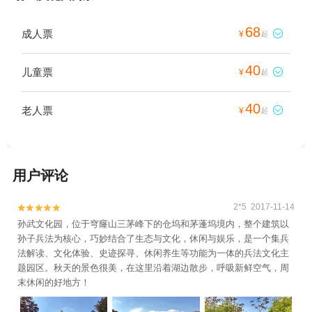
68
成人票

¥
起
40
儿童票

¥
起
40
老人票

¥
起
用户评论
2*5 2017-11-14


孙武文化园，位于穹窿山三茅峰下的仓坞和茅蓬坞境内，整个建筑以
孙子兵法为核心，巧妙结合了生态与文化，休闲与娱乐，是一个集兵
法解读、文化体验、史迹探寻、休闲养生等功能为一体的兵法文化主
题园区。秋天的景色很美，在这里沿着湖边散步，呼吸新鲜空气，周
末休闲的好地方！