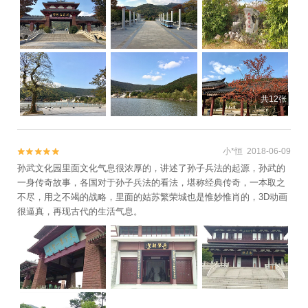
共12张
小*恒 2018-06-09


孙武文化园里面文化气息很浓厚的，讲述了孙子兵法的起源，孙武的
一身传奇故事，各国对于孙子兵法的看法，堪称经典传奇，一本取之
不尽，用之不竭的战略，里面的姑苏繁荣城也是惟妙惟肖的，3D动画
很逼真，再现古代的生活气息。