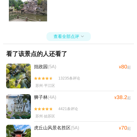
查看全部点评

看了该景点的人还看了
80
拙政园
(5A)
¥
起
13235条评论


苏州·平江区
38.2
狮子林
(4A)
¥
起
4421条评论


苏州·姑苏区
70
虎丘山风景名胜区
(5A)
¥
起