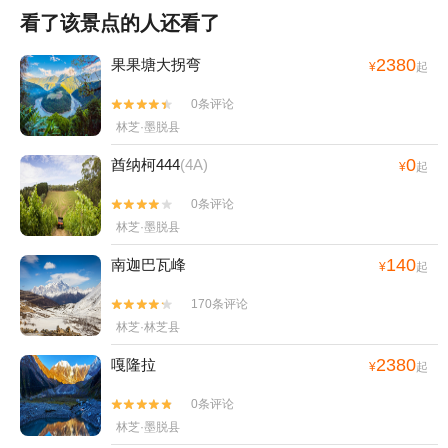
看了该景点的人还看了
2380
果果塘大拐弯
¥
起
0条评论


林芝·墨脱县
0
酋纳柯444
(4A)
¥
起
0条评论


林芝·墨脱县
140
南迦巴瓦峰
¥
起
170条评论


林芝·林芝县
2380
嘎隆拉
¥
起
0条评论


林芝·墨脱县