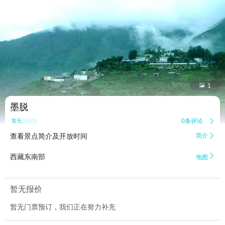


1
墨脱
0条评论

暂无点评
查看景点简介及开放时间
简介


西藏东南部
地图
暂无报价
暂无门票预订，我们正在努力补充