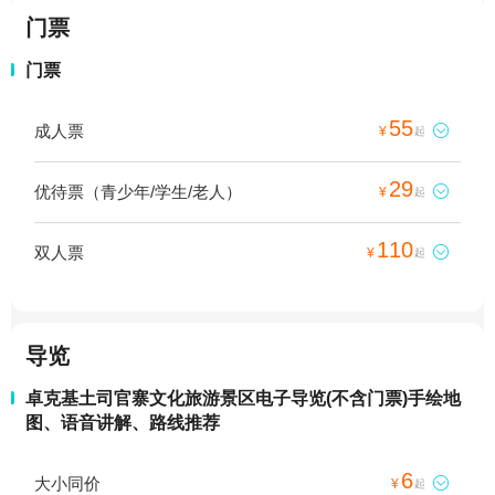
门票
门票
55
成人票

¥
起
29
优待票（青少年/学生/老人）

¥
起
110
双人票

¥
起
导览
卓克基土司官寨文化旅游景区电子导览(不含门票)手绘地
图、语音讲解、路线推荐
6
大小同价

¥
起