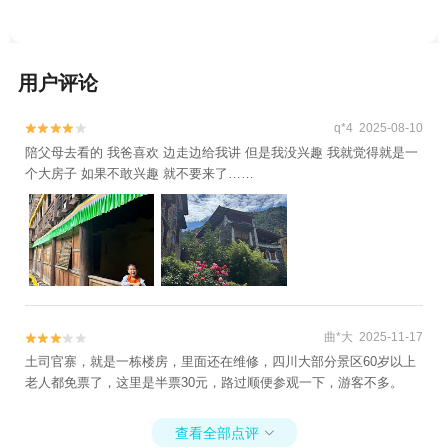
用户评论
q*4 2025-08-10


陪父母去看的 我爸喜欢 边走边给我讲 但是我没兴趣 我就觉得就是一
个大房子 如果不敢兴趣 就不要来了……
曲*大 2025-11-17


土司官寨，就是一栋楼房，里面还在维修，四川大部分景区60岁以上
老人都免票了，这里是半票30元，路过顺便参观一下，游客不多。
查看全部点评
