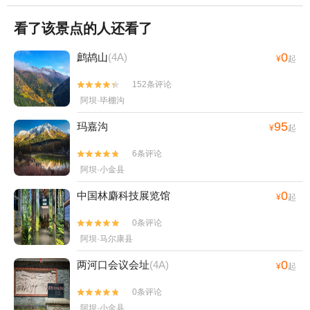
看了该景点的人还看了
0
鹧鸪山
(4A)
¥
起
152条评论


阿坝·毕棚沟
95
玛嘉沟
¥
起
6条评论


阿坝·小金县
0
中国林麝科技展览馆
¥
起
0条评论


阿坝·马尔康县
0
两河口会议会址
(4A)
¥
起
0条评论


阿坝·小金县