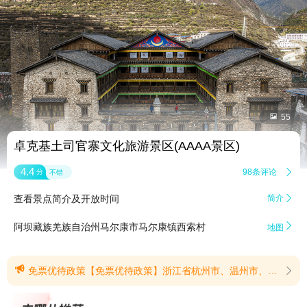


55
卓克基土司官寨文化旅游景区(AAAA景区)
4.4
98条评论

分
不错
查看景点简介及开放时间
简介


阿坝藏族羌族自治州马尔康市马尔康镇西索村
地图

免票优待政策【免票优待政策】浙江省杭州市、温州市、绍兴市、湖州市、嘉兴市、金华市、台州市7市户籍，凭有效证件可免费参观，崇州市户籍凭有效证件可免费参观。(提示有效期2026/6/26至2026/12/31)
