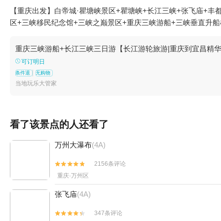
【重庆出发】白帝城·瞿塘峡景区+瞿塘峡+长江三峡+张飞庙+丰
区+三峡移民纪念馆+三峡之巅景区+重庆三峡游船+三峡垂直升船
重庆三峡游船+长江三峡三日游【长江游轮旅游|重庆到宜昌精华短
可订明日
条件退
无购物
当地玩乐大管家
看了该景点的人还看了
万州大瀑布
(4A)
2156条评论


重庆·万州区
张飞庙
(4A)
347条评论

