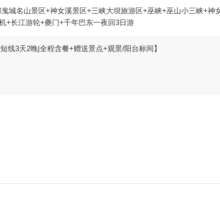
都鬼城名山景区+神女溪景区+三峡大坝旅游区+巫峡+巫山小三峡+神
机+长江游轮+夔门+千年巴东一夜回3日游
线3天2晚|全程含餐+赠送景点+观景/阳台标间】