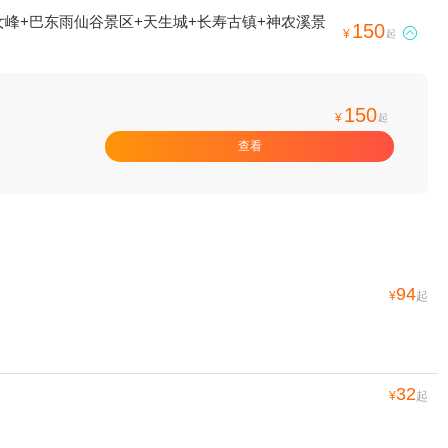
女峰+巴东雨仙谷景区+天生城+长寿古镇+神农溪景
150

¥
起
150
¥
起
查看
94
¥
起
32
¥
起