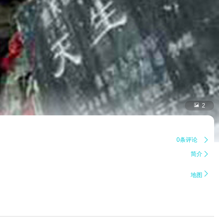

2
0条评论

简介


地图