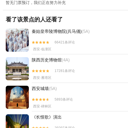
暂无门票预订，我们正在努力补充
看了该景点的人还看了
秦始皇帝陵博物院(兵马俑)
(5A)
66421条评论


西安·临潼区
陕西历史博物馆
(4A)
17281条评论


西安·雁塔区
西安城墙
(5A)
5893条评论


西安·碑林区
《长恨歌》演出