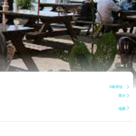

1
0条评论

简介


地图