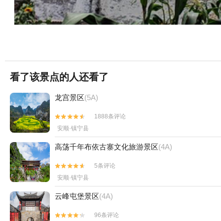
看了该景点的人还看了
龙宫景区
(5A)
1888条评论


安顺·镇宁县
高荡千年布依古寨文化旅游景区
(4A)
5条评论


安顺·镇宁县
云峰屯堡景区
(4A)