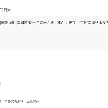
渡1日游
【[南湖游船]南湖游船·千年诗画之旅，李白：曾在此留下“南湖秋水夜
的。
谱，价格实惠划算，五星好评