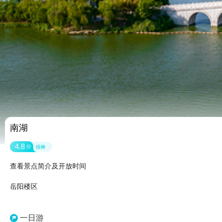
南湖
4.8
分
很棒
查看景点简介及开放时间
岳阳楼区
一日游