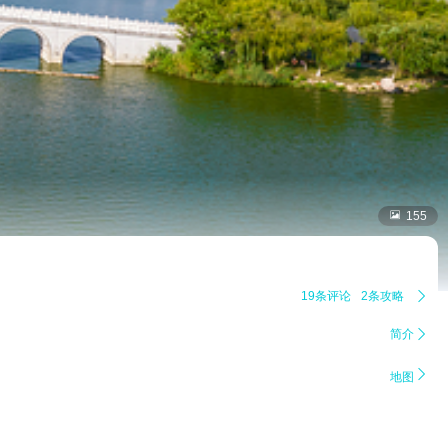

155
19条评论
2条攻略

简介


地图