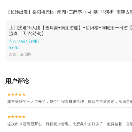
【长沙出发】岳阳楼景区+南湖+三醉亭+小乔墓+汴河街+南津古
上门接送15人团【送耳麦+南湖游船】+岳阳楼+洞庭湖一日游
流直上天”的诗句】
21:00前可订明日
条件退
万程日游-国内
用户评论


非常美好的一天过去了，整个行程安排很合理，体验的丰富多彩，挺满意


这次出来游玩很开心，行程安排合理，比想象中的好多了，值得信赖，靠