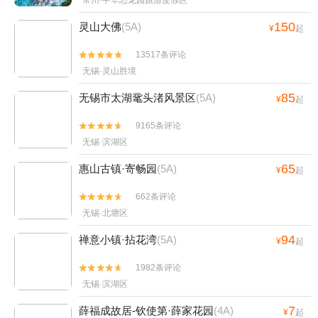
常州·中华恐龙园旅游度假区
150
灵山大佛
(5A)
¥
起
13517条评论


无锡·灵山胜境
85
无锡市太湖鼋头渚风景区
(5A)
¥
起
9165条评论


无锡·滨湖区
65
惠山古镇·寄畅园
(5A)
¥
起
662条评论


无锡·北塘区
94
禅意小镇·拈花湾
(5A)
¥
起
1982条评论


无锡·滨湖区
7
薛福成故居-钦使第·薛家花园
(4A)
¥
起