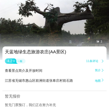


3
天蓝地绿生态旅游农庄(AA景区)
4.2
11条评论

分
一般
查看景点简介及开放时间
简介


江苏省无锡市惠山区前洲街道张皋庄村前石路
地图
暂无报价
暂无门票预订，我们正在努力补充