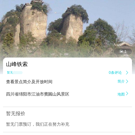


1
山峰铁索
0条评论

暂无点评
查看景点简介及开放时间
简介


四川省绵阳市江油市窦圌山风景区
地图
暂无报价
暂无门票预订，我们正在努力补充