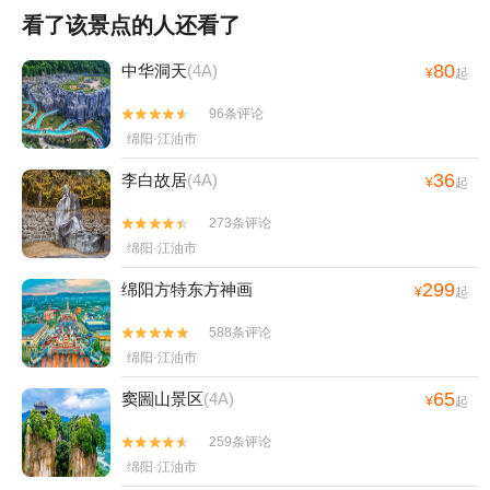
看了该景点的人还看了
80
中华洞天
(4A)
¥
起
96条评论


绵阳·江油市
36
李白故居
(4A)
¥
起
273条评论


绵阳·江油市
299
绵阳方特东方神画
¥
起
588条评论


绵阳·江油市
65
窦圌山景区
(4A)
¥
起
259条评论


绵阳·江油市