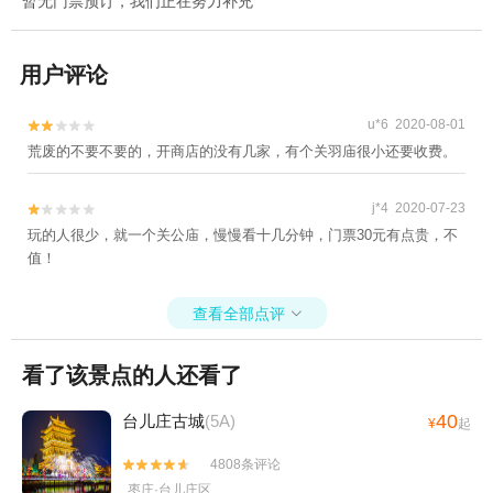
暂无门票预订，我们正在努力补充
用户评论
u*6 2020-08-01


荒废的不要不要的，开商店的没有几家，有个关羽庙很小还要收费。
j*4 2020-07-23


玩的人很少，就一个关公庙，慢慢看十几分钟，门票30元有点贵，不
值！
查看全部点评

看了该景点的人还看了
40
台儿庄古城
(5A)
¥
起
4808条评论


枣庄·台儿庄区