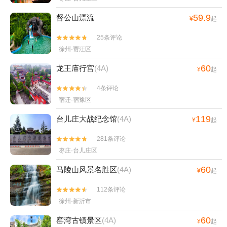
59.9
督公山漂流
¥
起
25条评论


徐州·贾汪区
60
龙王庙行宫
(4A)
¥
起
4条评论


宿迁·宿豫区
119
台儿庄大战纪念馆
(4A)
¥
起
281条评论


枣庄·台儿庄区
60
马陵山风景名胜区
(4A)
¥
起
112条评论


徐州·新沂市
60
窑湾古镇景区
(4A)
¥
起