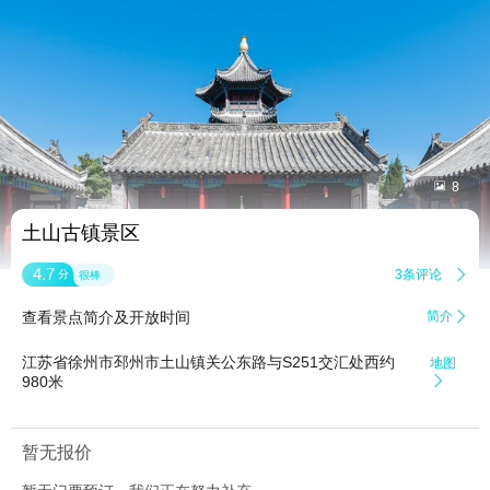


8
土山古镇景区
4.7
3条评论

分
很棒
查看景点简介及开放时间
简介

江苏省徐州市邳州市土山镇关公东路与S251交汇处西约
地图
980米

暂无报价