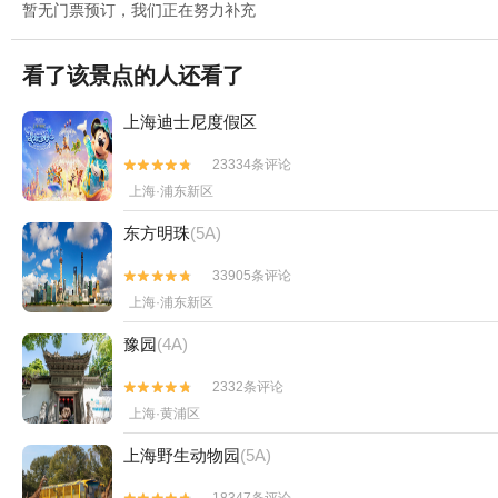
暂无门票预订，我们正在努力补充
看了该景点的人还看了
上海迪士尼度假区
23334条评论


上海·浦东新区
东方明珠
(5A)
33905条评论


上海·浦东新区
豫园
(4A)
2332条评论


上海·黄浦区
上海野生动物园
(5A)