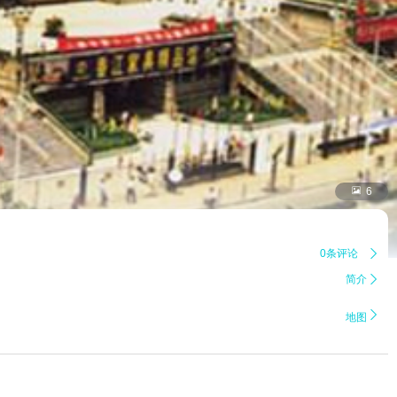

6
0条评论

简介


地图