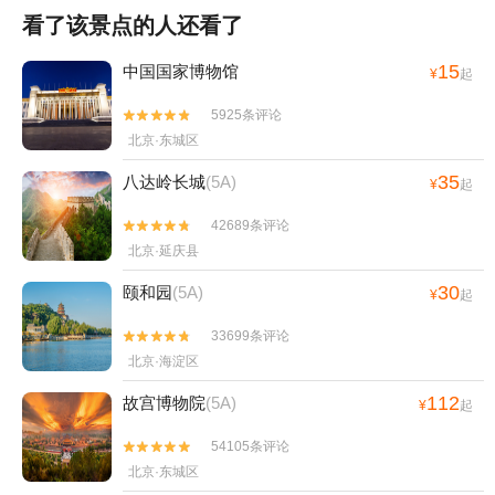
看了该景点的人还看了
15
中国国家博物馆
¥
起
5925条评论


北京·东城区
35
八达岭长城
(5A)
¥
起
42689条评论


北京·延庆县
30
颐和园
(5A)
¥
起
33699条评论


北京·海淀区
112
故宫博物院
(5A)
¥
起
54105条评论


北京·东城区