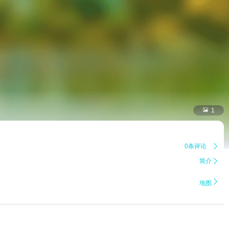

1
0条评论

简介


地图