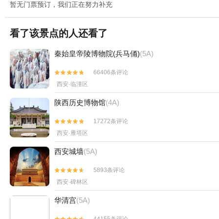
暂无门票预订，我们正在努力补充
看了该景点的人还看了
秦始皇帝陵博物院(兵马俑)
(5A)
66406条评论


西安·临潼区
陕西历史博物馆
(4A)
17272条评论


西安·雁塔区
西安城墙
(5A)
5893条评论


西安·碑林区
华清宫
(5A)