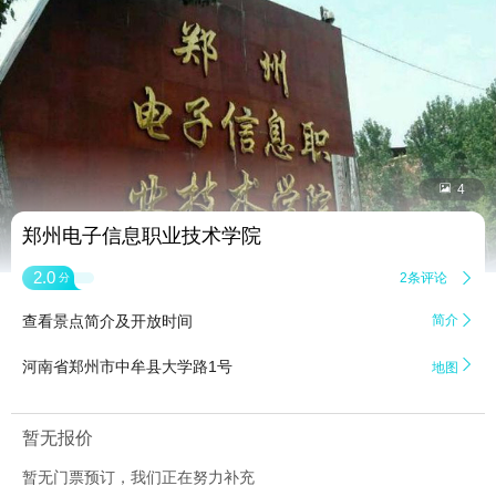


4
郑州电子信息职业技术学院
2.0
2条评论

分
查看景点简介及开放时间
简介


河南省郑州市中牟县大学路1号
地图
暂无报价
暂无门票预订，我们正在努力补充