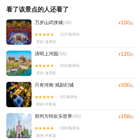
看了该景点的人还看了
100
万岁山武侠城
(4A)
¥
起
1237条评论


开封·龙亭区
120
清明上河园
(5A)
¥
起
2522条评论


开封·龙亭区
330
只有河南·戏剧幻城
¥
起
251条评论


郑州·中牟县
158
郑州方特欢乐世界
(4A)
¥
起
1882条评论


郑州·中牟县