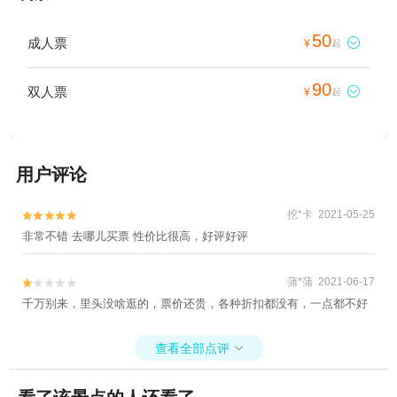
50
成人票

¥
起
90
双人票

¥
起
用户评论
挖*卡 2021-05-25


非常不错 去哪儿买票 性价比很高，好评好评
蒲*蒲 2021-06-17


千万别来，里头没啥逛的，票价还贵，各种折扣都没有，一点都不好
查看全部点评
