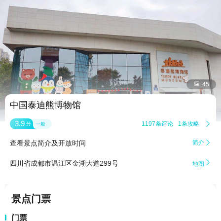


45
中国泰迪熊博物馆
3.9
1197条评论
1条攻略

分
一般
查看景点简介及开放时间
简介


四川省成都市温江区金湖大道299号
地图
景点门票
门票