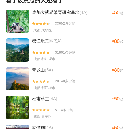
看了该景点的人还看了
55
成都大熊猫繁育研究基地
(4A)
¥
起
33652条评论


成都·成华区
80
都江堰景区
(5A)
¥
起
31801条评论


成都·都江堰市
80
青城山
(5A)
¥
起
20140条评论


成都·都江堰市
50
杜甫草堂
(4A)
¥
起
5774条评论


成都·青羊区
50
武侯祠
(4A)
¥
起