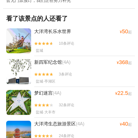
暂无门票预订，我们正在努力补充
看了该景点的人还看了
50
大洋湾长乐水世界
¥
起
10条评论


盐城
368
新四军纪念馆
(4A)
¥
起
3条评论


盐城·亭湖区
22.5
梦幻迷宫
(4A)
¥
起
32条评论


盐城·大丰市
40
大洋湾生态旅游景区
(4A)
¥
起
24条评论

