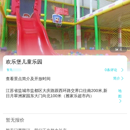


4
欢乐堡儿童乐园
0条评论

暂无点评
查看景点简介及开放时间
简介

江苏省盐城市盐都区大庆路跟西环路交界口往南200米,新
地
日月翠洲家园东大门向北100米（雅家乐超市内）
图

暂无报价