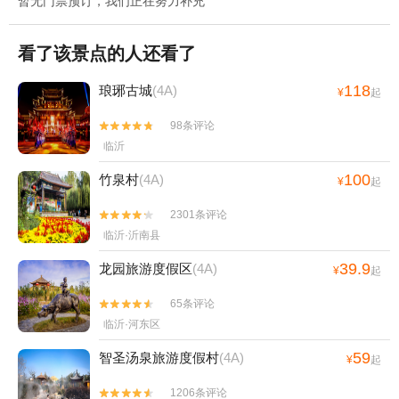
暂无门票预订，我们正在努力补充
看了该景点的人还看了
118
琅琊古城
(4A)
¥
起
98条评论


临沂
100
竹泉村
(4A)
¥
起
2301条评论


临沂·沂南县
39.9
龙园旅游度假区
(4A)
¥
起
65条评论


临沂·河东区
59
智圣汤泉旅游度假村
(4A)
¥
起
1206条评论

