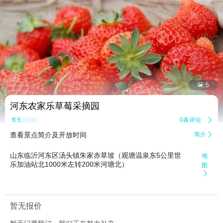


5
河东农家乐草莓采摘园
0条评论

暂无点评
查看景点简介及开放时间
简介

山东临沂河东区汤头镇朱家赤草坡（观塘温泉东5公里世
地
乐加油站北1000米左转200米河塘北）
图

暂无报价