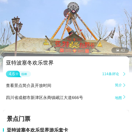


43
亚特波塞冬欢乐世界
4.6
114条评论

分
很棒
查看景点简介及开放时间
简介


四川省成都市新津区永商镇岷江大道666号
地图
景点门票
亚特波塞冬欢乐世界游乐套卡