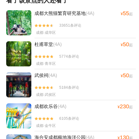
看了该景点的人还看了
55
成都大熊猫繁育研究基地
(4A)
¥
起
33651条评论


成都·成华区
50
杜甫草堂
(4A)
¥
起
5774条评论


成都·青羊区
50
武侯祠
(4A)
¥
起
5184条评论


成都·武侯区
230
成都欢乐谷
(4A)
¥
起
6105条评论


成都·金牛区
130
海合安成都极地海洋公园
(4A)
¥
起