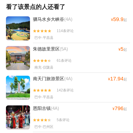
看了该景点的人还看了
59.9
驷马水乡大峡谷
(4A)
¥
起
114条评论


巴中·平昌县
5
朱德故里景区
(5A)
¥
起
61条评论


南充·仪陇县
17.94
南天门旅游景区
(4A)
¥
起
142条评论


巴中·平昌县
796
恩阳古镇
(4A)
¥
起
5条评论


巴中·巴州区