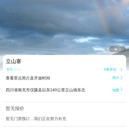


1
立山寨
0条评论

暂无点评
查看景点简介及开放时间
简介


四川省南充市仪陇县以东140公里立山场东北
地图
暂无报价
暂无门票预订，我们正在努力补充