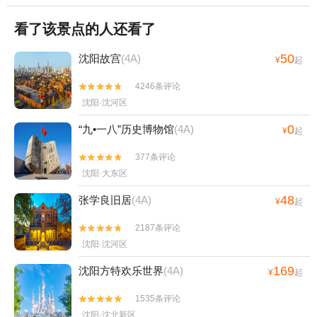
看了该景点的人还看了
50
沈阳故宫
(4A)
¥
起
4246条评论


沈阳·沈河区
0
“九•一八”历史博物馆
(4A)
¥
起
377条评论


沈阳·大东区
48
张学良旧居
(4A)
¥
起
2187条评论


沈阳·沈河区
169
沈阳方特欢乐世界
(4A)
¥
起
1535条评论


沈阳·沈北新区