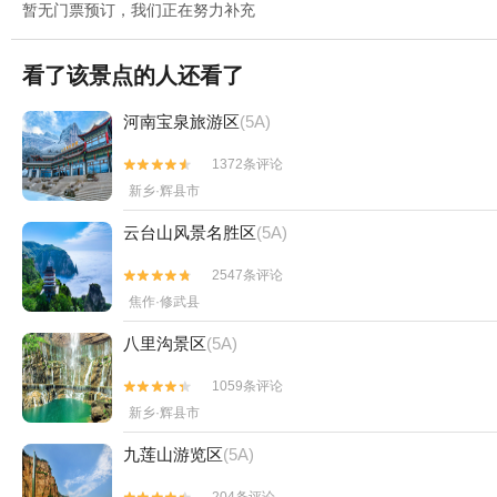
暂无门票预订，我们正在努力补充
看了该景点的人还看了
河南宝泉旅游区
(5A)
1372条评论


新乡·辉县市
云台山风景名胜区
(5A)
2547条评论


焦作·修武县
八里沟景区
(5A)
1059条评论


新乡·辉县市
九莲山游览区
(5A)