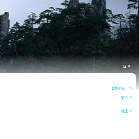

5
0条评论

简介


地图