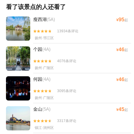
看了该景点的人还看了
95
瘦西湖
(5A)
¥
起
13934条评论


扬州·邗江区
46
个园
(4A)
¥
起
4076条评论


扬州·广陵区
46
何园
(4A)
¥
起
3095条评论


扬州·广陵区
45
金山
(5A)
¥
起
3317条评论


镇江·润州区