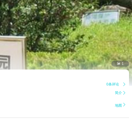

1
0条评论

简介


地图