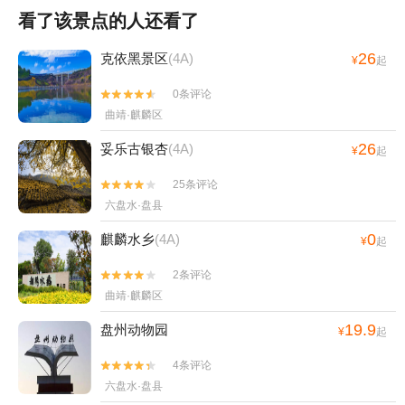
看了该景点的人还看了
26
克依黑景区
(4A)
¥
起
0条评论


曲靖·麒麟区
26
妥乐古银杏
(4A)
¥
起
25条评论


六盘水·盘县
0
麒麟水乡
(4A)
¥
起
2条评论


曲靖·麒麟区
19.9
盘州动物园
¥
起
4条评论


六盘水·盘县