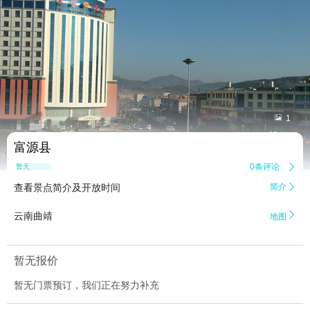


1
富源县
0条评论

暂无点评
查看景点简介及开放时间
简介


云南曲靖
地图
暂无报价
暂无门票预订，我们正在努力补充