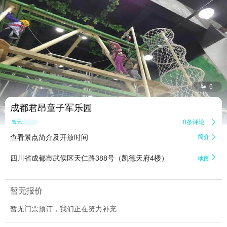


6
成都君昂童子军乐园
0条评论

暂无点评
查看景点简介及开放时间
简介


四川省成都市武侯区天仁路388号（凯德天府4楼）
地图
暂无报价
暂无门票预订，我们正在努力补充