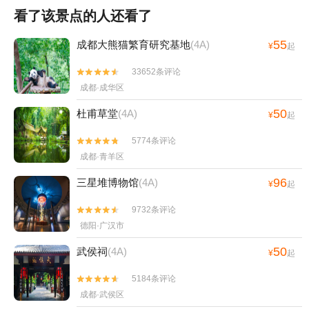
看了该景点的人还看了
55
成都大熊猫繁育研究基地
(4A)
¥
起
33652条评论


成都·成华区
50
杜甫草堂
(4A)
¥
起
5774条评论


成都·青羊区
96
三星堆博物馆
(4A)
¥
起
9732条评论


德阳·广汉市
50
武侯祠
(4A)
¥
起
5184条评论


成都·武侯区