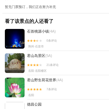
暂无门票预订，我们正在努力补充
看了该景点的人还看了
石首桃源小镇
(4A)
0条评论


荆州·石首市
君山岛景区
(5A)
21条评论


岳阳·岳阳楼区
君山野生荷花世界
(4A)
7条评论


岳阳
德昌公园