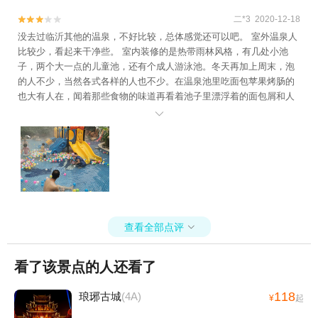
二*3 2020-12-18


没去过临沂其他的温泉，不好比较，总体感觉还可以吧。 室外温泉人
比较少，看起来干净些。 室内装修的是热带雨林风格，有几处小池
子，两个大一点的儿童池，还有个成人游泳池。冬天再加上周末，泡
的人不少，当然各式各样的人也不少。在温泉池里吃面包苹果烤肠的
也大有人在，闻着那些食物的味道再看着池子里漂浮着的面包屑和人
体皮屑组织，多少会影响体感。 自助餐中规中矩，不过还是希望能加

强管理，杜绝那些拿自己筷子去夹菜的行为吧，疫情期间，你好我好
大家好。 更衣室里的大姐们态度不错，卫生打扫的及时。 PS，去之
前，最好提前买好手机防水袋，更衣室里卖25一个，还没泡完就坏
了，手机也进水了。
查看全部点评

看了该景点的人还看了
118
琅琊古城
(4A)
¥
起