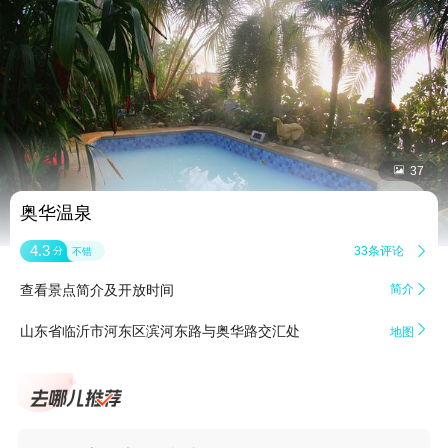


37
奥华温泉
4.3
33条评论

分
不错
查看景点简介及开放时间
简介


山东省临沂市河东区滨河东路与奥华路交汇处
地图