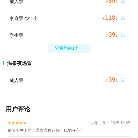
59
成人票

¥
起
118
家庭票2大1小

¥
起
39
学生票

¥
起
查看剩余1个

温泉夜场票
39
成人票

¥
起
用户评论
去哪儿用户 2025-10-05


房间干净卫生，温泉温度正好，玩的开心！