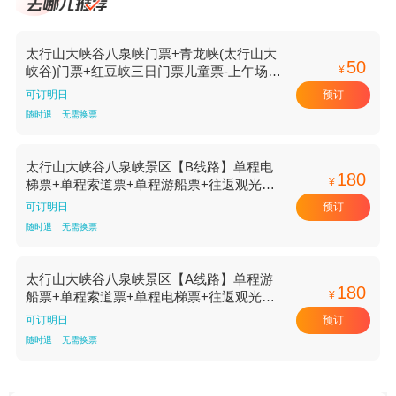
太行山大峡谷八泉峡门票+青龙峡(太行山大
50
¥
峡谷)门票+红豆峡三日门票儿童票-上午场
【上午场】
预订
可订明日
随时退
无需换票
太行山大峡谷八泉峡景区【B线路】单程电
180
¥
梯票+单程索道票+单程游船票+往返观光车
票+电子手绘地图成人票-标准价
预订
可订明日
随时退
无需换票
太行山大峡谷八泉峡景区【A线路】单程游
180
¥
船票+单程索道票+单程电梯票+往返观光车
票+电子手绘地图成人票-标准价
预订
可订明日
随时退
无需换票