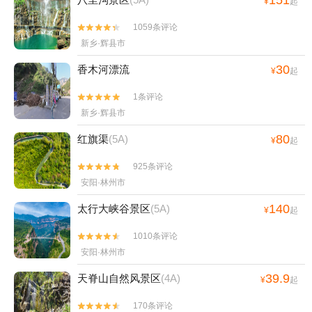
151
¥
起
1059条评论


新乡·辉县市
30
香木河漂流
¥
起
1条评论


新乡·辉县市
80
红旗渠
(5A)
¥
起
925条评论


安阳·林州市
140
太行大峡谷景区
(5A)
¥
起
1010条评论


安阳·林州市
39.9
天脊山自然风景区
(4A)
¥
起
170条评论

