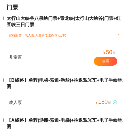
门票
太行山大峡谷八泉峡门票+青龙峡(太行山大峡谷)门票+红
豆峡三日门票
优待政策：老人票,儿童票(1.2米(含)以下)

50
¥
起
儿童票
查看
【B线路】单程(电梯-索道-游船)+往返观光车+电子手绘地
图
180
成人票

¥
起
【A线路】单程(游船-索道-电梯)+往返观光车+电子手绘地
图