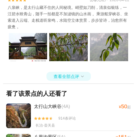


八泉峡，是太行山藏不住的人间秘境。峭壁如刀削，清泉似银练，一
汪碧水映青山，随手一拍都是不加滤镜的山水画 。乘游船穿峡谷、坐
索道入云端、走栈道听泉鸣，水陆空立体赏景，步步皆诗，治愈所有
疲惫 。
查看全部点评

看了该景点的人还看了
50
太行山大峡谷
(4A)
¥
起
914条评论


长治·壶关县
八里沟景区
(5A)