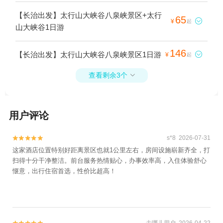
【长治出发】太行山大峡谷八泉峡景区+太行
65

¥
起
山大峡谷1日游
146
【长治出发】太行山大峡谷八泉峡景区1日游

¥
起
查看剩余3个

用户评论
s*8 2026-07-31


这家酒店位置特别好距离景区也就1公里左右，房间设施崭新齐全，打
扫得十分干净整洁。前台服务热情贴心，办事效率高，入住体验舒心
惬意，出行住宿首选，性价比超高！
去哪儿用户 2026-04-22