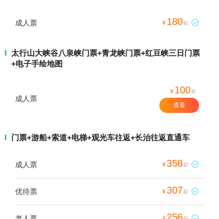
180
成人票

¥
起
太行山大峡谷八泉峡门票+青龙峡门票+红豆峡三日门票
+电子手绘地图
100
¥
起
成人票
查看
门票+游船+索道+电梯+观光车往返+长治往返直通车
358
成人票

¥
起
307
优待票

¥
起
256
老人票

¥
起