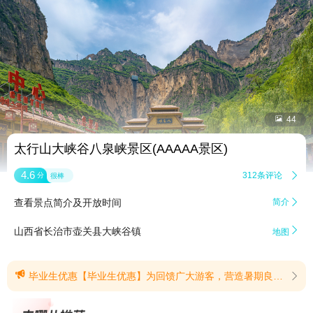


44
太行山大峡谷八泉峡景区(AAAAA景区)
4.6
312条评论

分
很棒
查看景点简介及开放时间
简介


山西省长治市壶关县大峡谷镇
地图

毕业生优惠【毕业生优惠】为回馈广大游客，营造暑期良好出游氛围，山西壶关太行山大峡谷景区(八泉峡、红豆峡、青龙峡)2026年暑期特推出毕业生专属半价、14周岁(含14周岁)以下儿童免票两项门票优惠政策，具体活动细则公告如下:一、中、高考毕业生门票半价优惠1.活动时间:2026年7月1日一2026年9月28日(含当日)2.优惠对象:2026年全国应届中、高考毕业生3.优惠内容:本人游览景区可享首道门票半价福利4.核验要求:需同时持本人有效身份证件+本人有效准考证(原件、复印件、照片均可)，方可享受优惠。二、14周岁(含14周岁)以下儿童免门票福利1.活动时间:2026年7月1日一2026年8月31日(含当日)2.优惠对象:14周岁(含14周岁)以下儿童3.优惠内容:符合年龄条件的儿童免景区首道门票4.核验要求:需出示儿童本人有效身份证或户口本(原件、复印件、照片均可)，方可享受优惠。三、温馨提示1.以上优惠仅针对景区的门票。景区内二次消费项目(索道、游船、观光车、观光电梯等)不参与减免。2.优惠政策仅限本人使用，证件信息需与持证人一致，不得转借、冒用。3.请游客购票、检票时主动出示相关证件，配合工作人员核验。4.如遇极端天气、景区客流管控等特殊情况，景区将动态调整运营安排，请以现场最新公告为准。感谢您的理解与支持，祝您旅途愉快!(提示有效期2026/6/30至2026/9/28)
