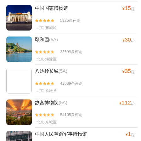
15
中国国家博物馆
¥
起
5925条评论


北京·东城区
30
颐和园
(5A)
¥
起
33699条评论


北京·海淀区
35
八达岭长城
(5A)
¥
起
42689条评论


北京·延庆县
112
故宫博物院
(5A)
¥
起
54105条评论


北京·东城区
1
中国人民革命军事博物馆
¥
起