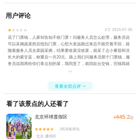
用户评论
z*2 2015-07-30


花了门票钱，人家却告知不收门票！问服务人员怎么处理，服务员说
可以采摘蔬菜然后抵扣门票，心想大老远跑过来总不能空着手回，就
随着服务人员去菜园采摘，结果要啥菜没啥菜，就采了点小番茄和没
长大的紫甘蓝，称重后一共20元。路上我们问服务员那个门票钱，服
务员说我再给你们拿点别的菜，我同意了，就回款台交钱，完钱我就
等着服务员兑现承诺，但很遗憾，之后就再没有见到给我承诺的那个

服务员！！谁也不差这点钱，但这件事情做得太不地道了！！
查看全部点评

看了该景点的人还看了
445.2
北京环球度假区
¥
起
3918条评论


北京·通州区