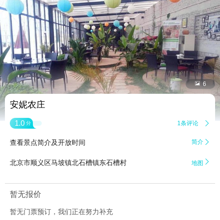


6
安妮农庄
1.0
1条评论

分
查看景点简介及开放时间
简介


北京市顺义区马坡镇北石槽镇东石槽村
地图
暂无报价
暂无门票预订，我们正在努力补充