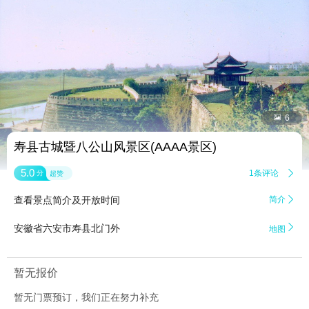


6
寿县古城暨八公山风景区(AAAA景区)
5.0
1条评论

分
超赞
查看景点简介及开放时间
简介


安徽省六安市寿县北门外
地图
暂无报价
暂无门票预订，我们正在努力补充