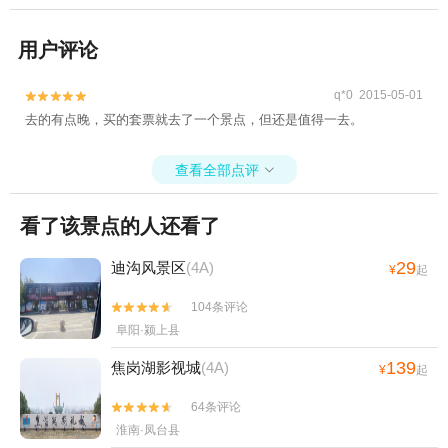
用户评论
q*0 2015-05-01


去的有点晚，买的套票就去了一个景点，但还是值得一去。
查看全部点评

看了该景点的人还看了
29
迪沟风景区
(4A)
¥
起
104条评论


阜阳·颍上县
139
焦岗湖影视城
(4A)
¥
起
64条评论


淮南·凤台县