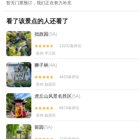
暂无门票预订，我们正在努力补充
看了该景点的人还看了
拙政园
(5A)
13232条评论


苏州·平江区
狮子林
(4A)
4420条评论


苏州·姑苏区
虎丘山风景名胜区
(5A)
6674条评论


苏州·姑苏区
留园
(5A)