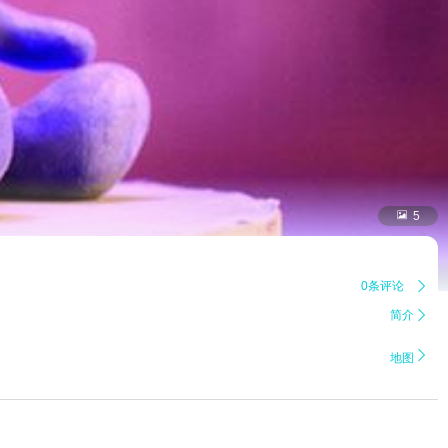

5
0条评论

简介


地图