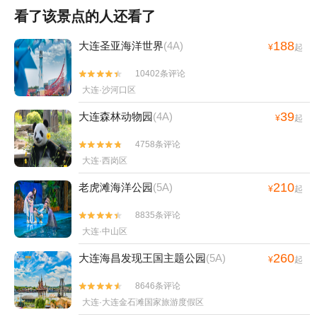
看了该景点的人还看了
188
大连圣亚海洋世界
(4A)
¥
起
10402条评论


大连·沙河口区
39
大连森林动物园
(4A)
¥
起
4758条评论


大连·西岗区
210
老虎滩海洋公园
(5A)
¥
起
8835条评论


大连·中山区
260
大连海昌发现王国主题公园
(5A)
¥
起
8646条评论


大连·大连金石滩国家旅游度假区