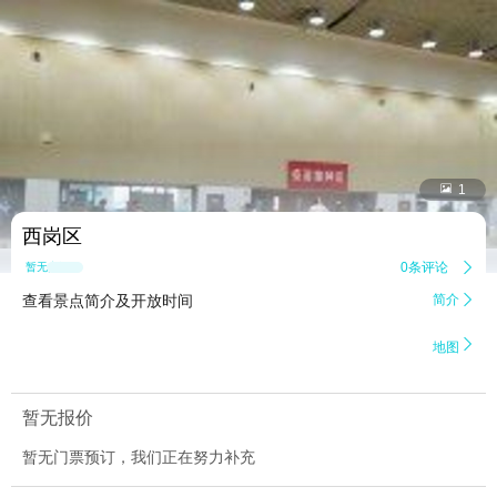


1
西岗区
0条评论

暂无点评
查看景点简介及开放时间
简介


地图
暂无报价
暂无门票预订，我们正在努力补充