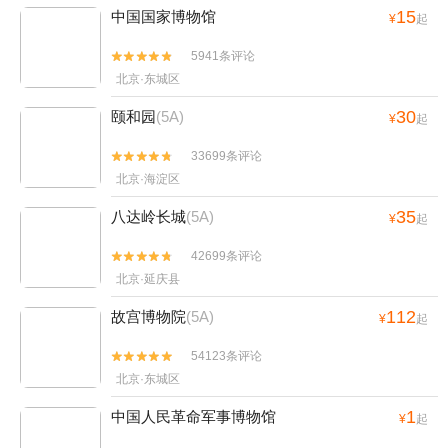
15
中国国家博物馆
¥
起
5941条评论


北京·东城区
30
颐和园
(5A)
¥
起
33699条评论


北京·海淀区
35
八达岭长城
(5A)
¥
起
42699条评论


北京·延庆县
112
故宫博物院
(5A)
¥
起
54123条评论


北京·东城区
1
中国人民革命军事博物馆
¥
起