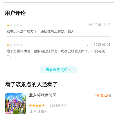
用户评论
c*6 2015-12-18


跟本没有这个地方了，还挂在网上卖票。骗人
s*m 2015-06-21


地下室里很阴暗，很多画已经掉色，现在已经被关闭了。不要再买
了。
查看全部点评

看了该景点的人还看了
445.2
北京环球度假区
¥
起
3923条评论


北京·通州区