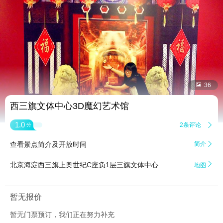


36
西三旗文体中心3D魔幻艺术馆
1.0
2条评论

分
查看景点简介及开放时间
简介


北京海淀西三旗上奥世纪C座负1层三旗文体中心
地图
暂无报价
暂无门票预订，我们正在努力补充