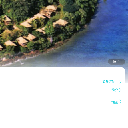

1
0条评论

简介


地图