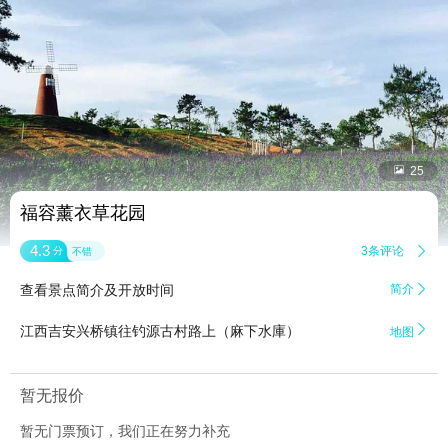


25
福容薰衣草花园
4.3
3条评论

分
不错
查看景点简介及开放时间
简介


江西吉安兴桥镇往钓源古村路上（麻下水庫）
地图
暂无报价
暂无门票预订，我们正在努力补充