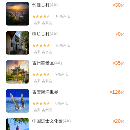
30
钓源古村
(4A)
¥
起
16条评论


吉安·吉安县
0
燕坊古村
(4A)
¥
起
20条评论


吉安·吉水县
35
吉州窑景区
(4A)
¥
起
9条评论


吉安·吉安县
126
吉安海洋世界
¥
起
0条评论


吉安·吉州区
20
中国进士文化园
(4A)
¥
起