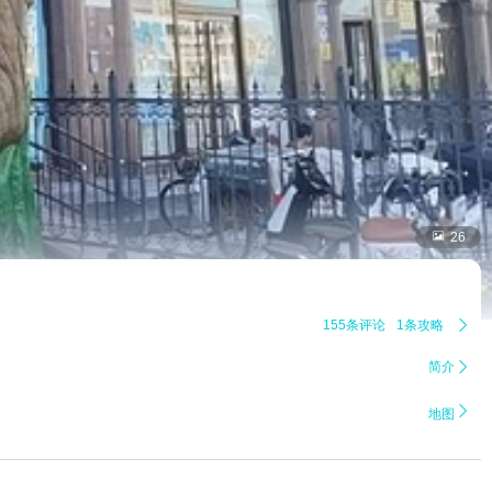

26
155条评论
1条攻略

简介


地图