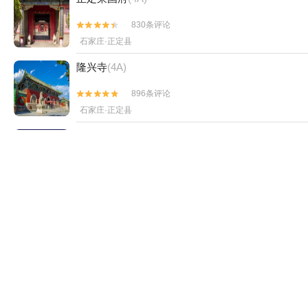
看了该景点的人还看了
天山海世界
(4A)
447条评论


石家庄·裕华区
正定荣国府
(4A)
830条评论


石家庄·正定县
隆兴寺
(4A)
896条评论

