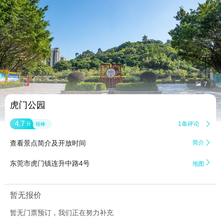


7
虎门公园
4.7
1条评论

分
很棒
查看景点简介及开放时间
简介


东莞市虎门镇连升中路4号
地图
暂无报价
暂无门票预订，我们正在努力补充