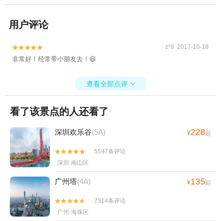
用户评论
z*8 2017-10-18


非常好！经常带小朋友去！😃
查看全部点评

看了该景点的人还看了
228
深圳欢乐谷
(5A)
¥
起
5597条评论


深圳·南山区
135
广州塔
(4A)
¥
起
7314条评论


广州·海珠区