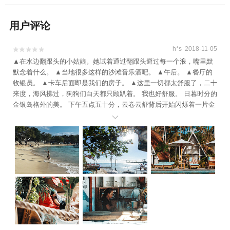
用户评论
h*s 2018-11-05


▲在水边翻跟头的小姑娘。她试着通过翻跟头避过每一个浪，嘴里默
默念着什么。 ▲当地很多这样的沙滩音乐酒吧。 ▲午后。 ▲餐厅的
收银员。 ▲卡车后面即是我们的房子。 ▲这里一切都太舒服了，二十
来度，海风拂过，狗狗们白天都只顾趴着。 我也好舒服。 日暮时分的
金银岛格外的美。 下午五点五十分，云卷云舒背后开始闪烁着一片金
光，海面上开始呈现一路银河，睁不开眼。后金光褪去，蓝灰色的云

背后浮出柔和的橙和粉，云朵和天空倒映在波光粼粼之上，像，像什
么呢？我一时间竟然想不出来，因为本体喻体都归属于他，它已经是
难以比拟的了。 六点，蓝调时刻开始呈现，整个天空呈现一片蓝紫
色，冷色调静谧而温柔。 《反与正》里，加缪说“太阳和风只是述说着
孤独。”他们孤独地在红色的砾石中行走，在不动的海湾之上越走越
高，在贫乏之中奉献光明和完美的时刻。眼前的太阳和耳边的风，向
我诠释着加缪的神奇，向我缓缓展示着它的美，它的莫测。 天，海，
声，我。 大海，何止大海，地球都小如鸽卵，我轻轻地将它拾起，纳
入胸怀。 『过去拧足不去，未来不来；我是「现在」的臣仆，也是帝
皇。』 请你看银河。 ▲眼前的一切都太美了。我竟然忍不住拍了一张