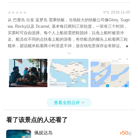
自拍。哈。
h*s 2018-11-05


从 巴厘岛 出发 蓝梦岛 需乘快艇，当地较大的快艇公司像Glory, Sugri
wa, Rocky以及 Dcamel, 基本每日两到三班轮渡，一班有三个时间，
买票时可自由选择。每个人上船前需把鞋脱掉，以免上船时被浪冲
走。船员在不同的点扶着上船的游客，有些船员的额头上粘着两三粒
糯米，据说糯米粘着两小时若是不掉，放在钱包里保存会有财运。 ▲
码头边的情侣。 船开的很快，窗外满是激高的浪，几乎是白花花的一

片。风浪大时舱门被船员扣上，船舱内异常闷热，我感到眩晕得很，
瘫坐在椅子上动弹不得，顾不上感受窗外海景。 抵达 蓝梦岛 ，亦没
有一个码头，船在一个浅滩抵靠，游客赤脚从水中走上岸。在岸上登
船离开的游客同我们面面相觑，船员们搬运着行李，周围是铺天盖地
的印尼语，一瞬间我竟有荒岛求生的错觉。 订住宿时出了一个乌龙：
原计划订在 蓝梦岛 的别墅竟在 蓝梦岛 旁的金银岛上。塞翁失马，此
金银岛非史蒂文森笔下的宝岛，亦非 斐济 的度假胜地，一番惊慌后方
查看全部点评

知晓金银岛是一个比 蓝梦岛 更小的离岛。 ▲图中最大的岛为 巴厘岛
，我用黄色圆圈圈住的是 蓝梦岛 和金银岛。 ▲把圆圈内放大了看，
蓝梦岛 即为Nusa Lembongan，下方的Nusa Ceningan即金银岛。我
看了该景点的人还看了
们的民宿在金银岛的西南角，绝妙的日落观赏点。
50
佩妮达岛
¥
起