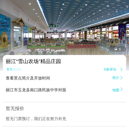


6
丽江“雪山农场”精品庄园
0条评论

暂无点评
查看景点简介及开放时间
简介


丽江市玉龙县南口路民族中学对面
地图
暂无报价
暂无门票预订，我们正在努力补充