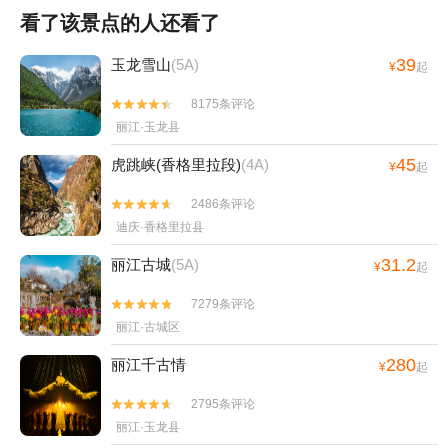
看了该景点的人还看了
39
玉龙雪山
(5A)
¥
起
8175条评论


丽江·玉龙县
45
虎跳峡(香格里拉段)
(4A)
¥
起
2486条评论


迪庆·香格里拉县
31.2
丽江古城
(5A)
¥
起
7279条评论


丽江·古城区
280
丽江千古情
¥
起
2795条评论


丽江·玉龙县